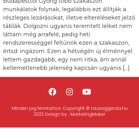
Budapesttől Győrig több szakaszon
munkálatok folynak, legalábbis ezt állítják a
részleges lezárásokat, illetve eltereléseket jelző
táblák. Dolgozni ugyanis teremtett lelket nem
láttam még arrafelé, pedig heti
rendszerességgel feltűnök ezen a szakaszon,
értsd: ingázom. Ezen a hétvégén új élménnyel
lettem gazdagabb, egy nem ritka, ám annál
kellemetlenebb jelenség kapcsán ugyanis […]
Minden jog fenntartva. Copyright © taussiggerda.hu
2022 Design by : MarketingMaker