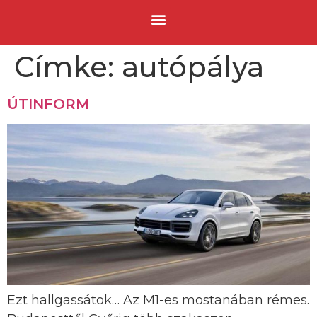
Címke:
autópálya
ÚTINFORM
Ezt hallgassátok… Az M1-es mostanában rémes.