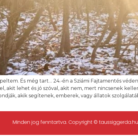
eltem. És még tart… 24.-én a Sziámi Fajtamentés védenc
l, akit lehet és jó szóval, akit nem, mert nincsenek kell
ndják, akik segítenek, emberek, vagy állatok szolgála
Minden jog fenntartva. Copyright © taussiggerda.hu