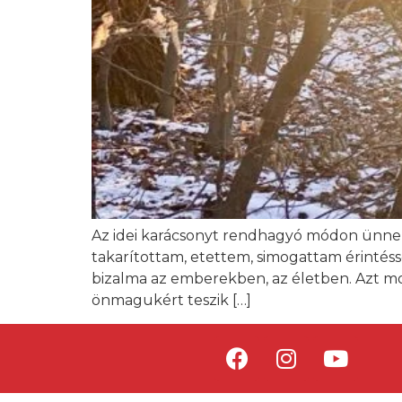
Az idei karácsonyt rendhagyó módon ünnep
takarítottam, etettem, simogattam érintésse
bizalma az emberekben, az életben. Azt mo
önmagukért teszik […]