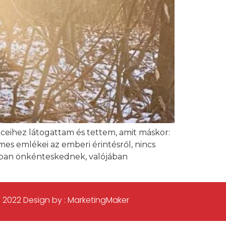
eihez látogattam és tettem, amit máskor:
emes emlékei az emberi érintésről, nincs
tában önkénteskednek, valójában
 2022 Design by : MarketingMaker