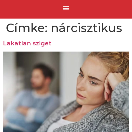
Címke:
nárcisztikus
Lakatlan sziget