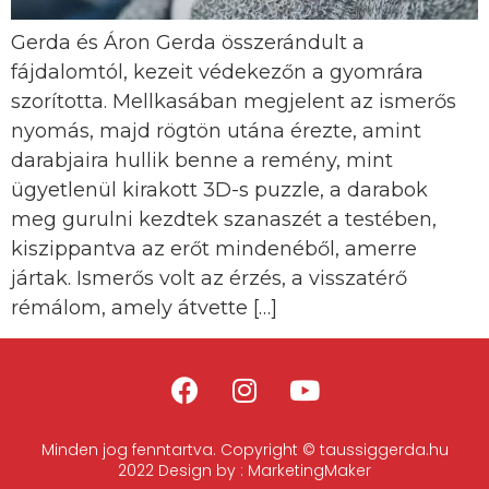
Gerda és Áron Gerda összerándult a
fájdalomtól, kezeit védekezőn a gyomrára
szorította. Mellkasában megjelent az ismerős
nyomás, majd rögtön utána érezte, amint
darabjaira hullik benne a remény, mint
ügyetlenül kirakott 3D-s puzzle, a darabok
meg gurulni kezdtek szanaszét a testében,
kiszippantva az erőt mindenéből, amerre
jártak. Ismerős volt az érzés, a visszatérő
rémálom, amely átvette […]
Minden jog fenntartva. Copyright © taussiggerda.hu
2022 Design by : MarketingMaker