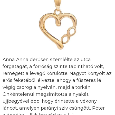
Anna Anna derűsen szemlélte az utca
forgatagát, a forróság szinte tapintható volt,
remegett a levegő körülötte. Nagyot kortyolt az
erős feketéből, élvezte, ahogy a fűszeres lé
végig csorog a nyelvén, majd a torkán.
Önkéntelenül megsimította a nyakát,
ujjbegyével épp, hogy érintette a vékony
láncot, amelyen parányi szív csüngött, Péter