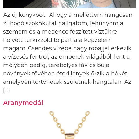
Az új könyvből… Ahogy a mellettem hangosan
zubogó szökőkutat hallgatom, lehunyom a
szemem és a medence feszített víztükre
helyett türkizzöld tó partjára képzelem
magam. Csendes vizébe nagy robajjal érkezik
a vízesés fentről, az emberek világából, lent a
mélyben pedig, terebélyes fák és buja
növények tövében éteri lények őrzik a békét,
amelyben történetek születnek hangtalan. Az
[…]
Aranymedál